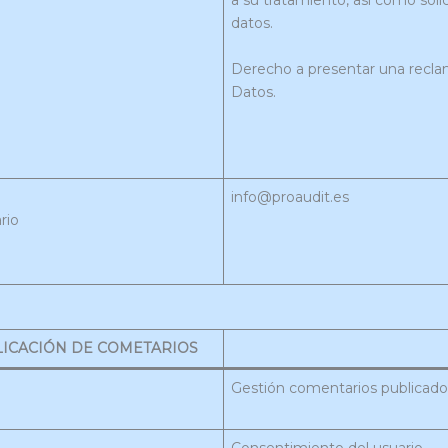
a su tratamiento, así como soli
datos.
Derecho a presentar una recla
Datos.
info@proaudit.es
rio
ICACIÓN DE COMETARIOS
Gestión comentarios publicados
Consentimiento del usuario